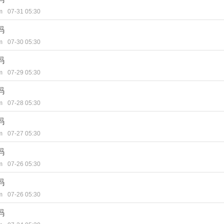
m
07-31 05:30
码
m
07-30 05:30
码
m
07-29 05:30
码
m
07-28 05:30
码
m
07-27 05:30
码
m
07-26 05:30
码
m
07-26 05:30
码