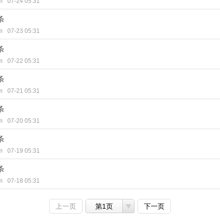
m
07-24 05:31
条
m
07-23 05:31
条
m
07-22 05:31
条
m
07-21 05:31
条
m
07-20 05:31
条
m
07-19 05:31
条
m
07-18 05:31
上一页
第1页
下一页