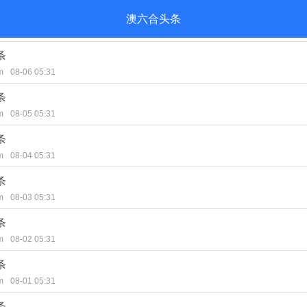
澳六合头条
条
m
08-06 05:31
条
m
08-05 05:31
条
m
08-04 05:31
条
m
08-03 05:31
条
m
08-02 05:31
条
m
08-01 05:31
条