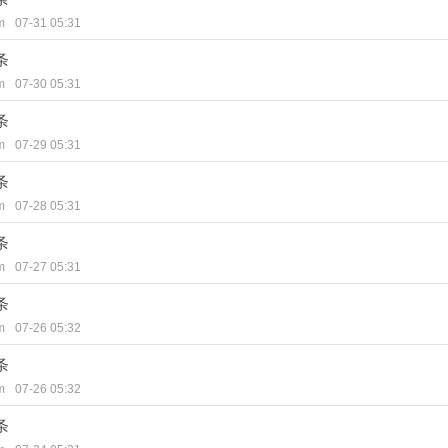
m
07-31 05:31
条
m
07-30 05:31
条
m
07-29 05:31
条
m
07-28 05:31
条
m
07-27 05:31
条
m
07-26 05:32
条
m
07-26 05:32
条