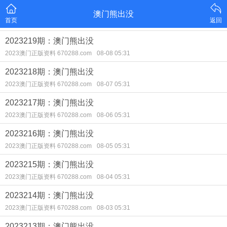
澳门熊出没
首页
返回
2023219期：澳门熊出没
2023澳门正版资料 670288.com
08-08 05:31
2023218期：澳门熊出没
2023澳门正版资料 670288.com
08-07 05:31
2023217期：澳门熊出没
2023澳门正版资料 670288.com
08-06 05:31
2023216期：澳门熊出没
2023澳门正版资料 670288.com
08-05 05:31
2023215期：澳门熊出没
2023澳门正版资料 670288.com
08-04 05:31
2023214期：澳门熊出没
2023澳门正版资料 670288.com
08-03 05:31
2023213期：澳门熊出没