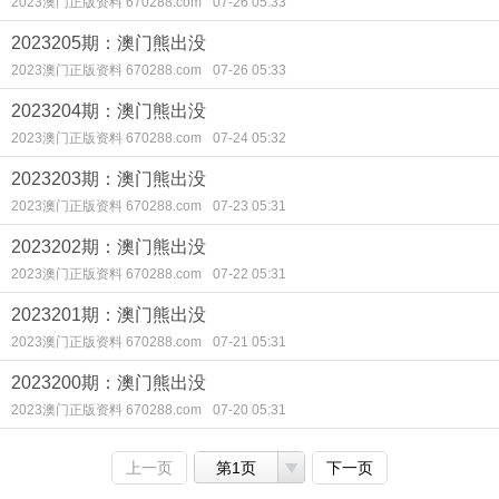
2023澳门正版资料 670288.com
07-26 05:33
2023205期：澳门熊出没
2023澳门正版资料 670288.com
07-26 05:33
2023204期：澳门熊出没
2023澳门正版资料 670288.com
07-24 05:32
2023203期：澳门熊出没
2023澳门正版资料 670288.com
07-23 05:31
2023202期：澳门熊出没
2023澳门正版资料 670288.com
07-22 05:31
2023201期：澳门熊出没
2023澳门正版资料 670288.com
07-21 05:31
2023200期：澳门熊出没
2023澳门正版资料 670288.com
07-20 05:31
上一页
第1页
下一页