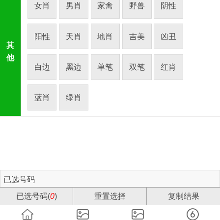
女肖
男肖
家禽
野兽
阴性
阳性
天肖
地肖
吉美
凶丑
其
他
白边
黑边
单笔
双笔
红肖
蓝肖
绿肖
已选号码
已选号码(
0
)
重置选择
复制结果