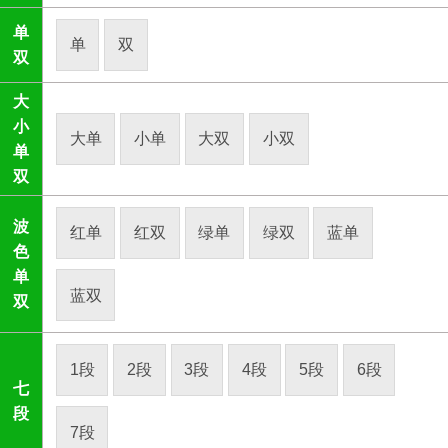
单
单
双
双
大
小
大单
小单
大双
小双
单
双
波
红单
红双
绿单
绿双
蓝单
色
单
蓝双
双
1段
2段
3段
4段
5段
6段
七
段
7段