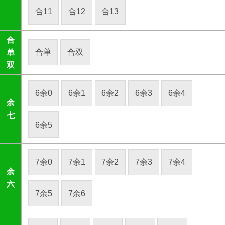
合11
合12
合13
合
合单
合双
单
双
6余0
6余1
6余2
6余3
6余4
余
七
6余5
7余0
7余1
7余2
7余3
7余4
余
六
7余5
7余6